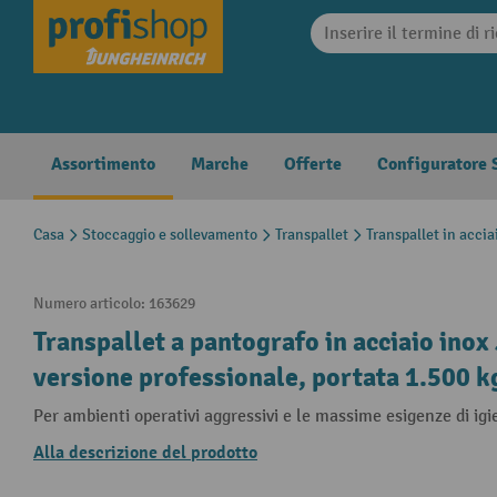
search
Skip to main navigation
Assortimento
Marche
Offerte
Configuratore S
Casa
Stoccaggio e sollevamento
Transpallet
Transpallet in accia
Numero articolo:
163629
Transpallet a pantografo in acciaio ino
versione professionale, portata 1.500 k
Per ambienti operativi aggressivi e le massime esigenze di igi
Alla descrizione del prodotto