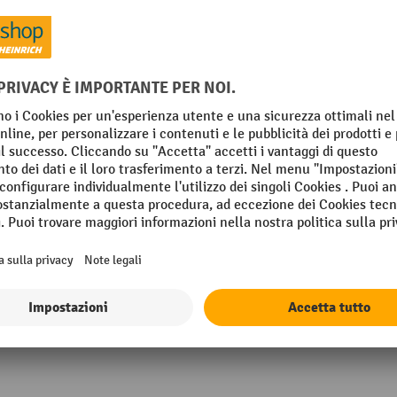
5 mm
Materiale rullo forche
Materiale transpallet
 mm
Percorso
mm
Peso proprio
795 mm
Pompaggi altezza di solleva
mm
max.
Mostra tutti i dettagli tecnici