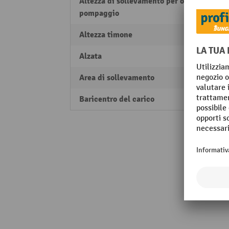
Altezza di sollevamento per ogni
11/3
pompaggio
Altezza timone
1230
Alzata
710 
Area di sollevamento
85 - 
Baricentro del carico
600 