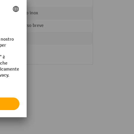
Nylon
Acciaio inox
Percorso breve
108 kg
mento
27