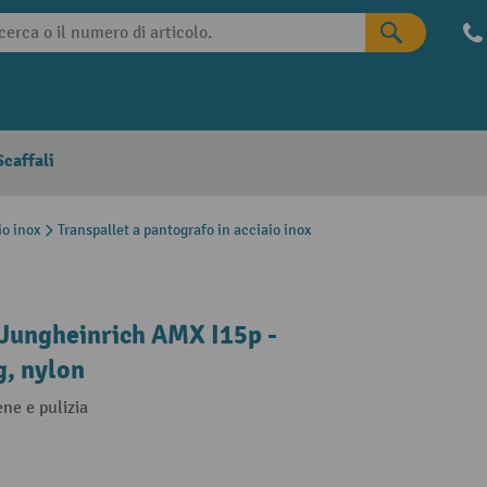
caffali
io inox
Transpallet a pantografo in acciaio inox
x Jungheinrich AMX I15p -
g, nylon
ene e pulizia