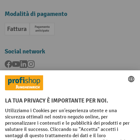
Modalità di pagamento
Fattura
Pagamento anticipato
Social network
Facebook
YouTube
LinkedIn
Instagram
Condizioni Generali di Vendita
Dichiarazione di protezione dei dati
Impronta
Impostazioni sulla privacy
All prices excl. VAT plus
shipping costs
and possible delivery charges,