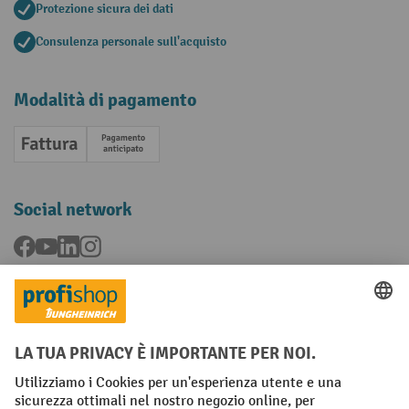
Protezione sicura dei dati
Consulenza personale sull'acquisto
Modalità di pagamento
Fattura
Pagamento anticipato
Social network
Facebook
YouTube
LinkedIn
Instagram
Condizioni Generali di Vendita
Dichiarazione di protezione dei dati
Impronta