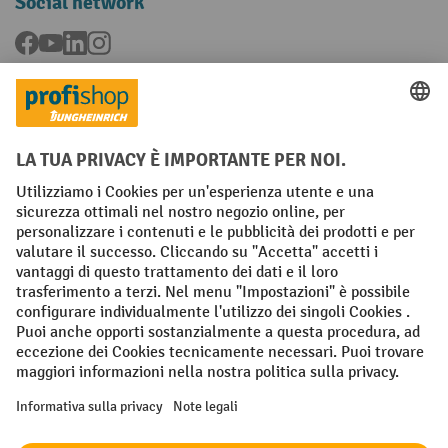
Social network
Facebook
YouTube
LinkedIn
Instagram
Condizioni Generali di Vendita
Dichiarazione di protezione dei dati
Impronta
Impostazioni sulla privacy
All prices excl. VAT plus
shipping costs
and possible delivery charges,
if not stated otherwise.
¹ Lo sconto è valido fino a esaurimento scorte. Lo sconto non si applica
ai prezzi speciali. Non è possibile la combinazione con altri sconti o
buoni in percentuale. | ² Lo sconto viene concesso una sola volta al
momento della prima registrazione alla newsletter. Il buono è valido
per 10 giorni e può essere riscosso online a partire da un valore netto
dell'ordine di 250 euro. L'importo dello sconto varia a seconda della