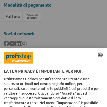
Modalità di pagamento
Fattura
Pagamento anticipato
Social network
Facebook
YouTube
LinkedIn
Instagram
Condizioni Generali di Vendita
Dichiarazione di protezione dei dati
Impronta
Impostazioni sulla privacy
All prices excl. VAT plus
shipping costs
and possible delivery charges,
if not stated otherwise.