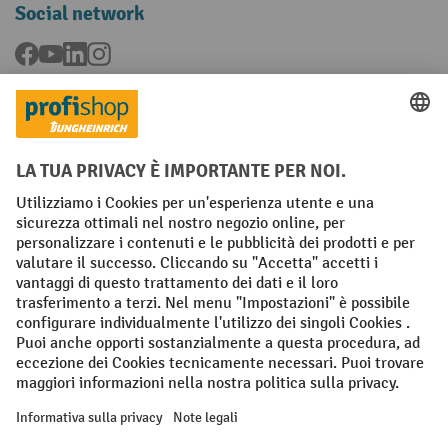
Social network
Facebook
YouTube
LinkedIn
Instagram
Condizioni Generali di Vendita
Dichiarazione di protezione dei dati
Impronta
Impostazioni sulla privacy
All prices excl. VAT plus
shipping costs
and possible delivery charges,
if not stated otherwise.
¹ Lo sconto è valido fino a esaurimento scorte. Lo sconto non si applica
ai prezzi speciali. Non è possibile la combinazione con altri sconti o
buoni in percentuale. | ² Lo sconto viene concesso una sola volta al
momento della prima registrazione alla newsletter. Il buono è valido
per 10 giorni e può essere riscosso online a partire da un valore netto
dell'ordine di 250 euro. L'importo dello sconto varia a seconda della