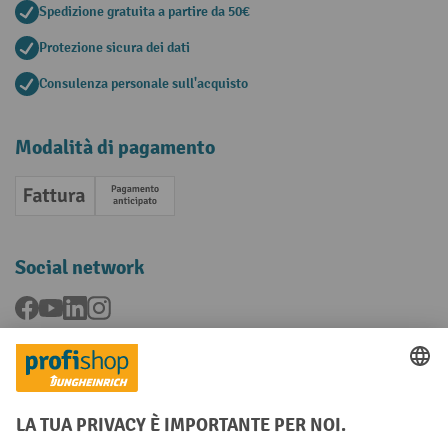
Spedizione gratuita a partire da 50€
Protezione sicura dei dati
Consulenza personale sull'acquisto
Modalità di pagamento
Fattura
Pagamento anticipato
Social network
Facebook
YouTube
LinkedIn
Instagram
Condizioni Generali di Vendita