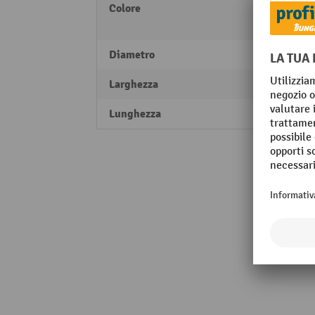
Colore
giallo
nero
Diametro
40 m
Larghezza
1000
Lunghezza
1000