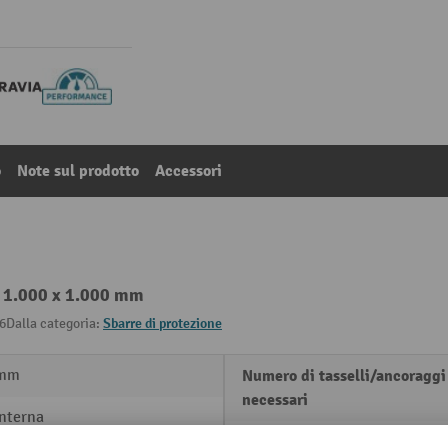
o
Note sul prodotto
Accessori
xL 1.000 x 1.000 mm
6
Dalla categoria:
Sbarre di protezione
 mm
Numero di tasselli/ancoraggi
necessari
interna
Peso proprio