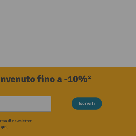
benvenuto fino a -10%²
Iscriviti
rma di newsletter.
i
qui
.