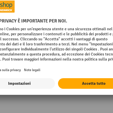
Piano calpestabile larghezza
m
Piano calpestabile spessore
 mm
Profondità piano calpestabil
 mm
Segmento
Mostra tutti i dettagli tecnici