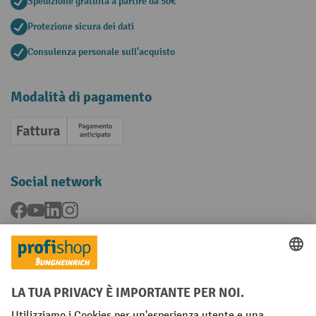
Spedizione gratuita a partire da 50€
Protezione sicura dei dati
Consulenza personale sull'acquisto
Modalità di pagamento
Fattura
Pagamento anticipato
Social network
Facebook
YouTube
LinkedIn
Instagram
Condizioni Generali di Vendita
Dichiarazione di protezione dei dati
Impronta