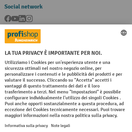
Social network
Facebook
YouTube
LinkedIn
Instagram
Condizioni Generali di Vendita
Dichiarazione di protezione dei dati
Impronta
Impostazioni sulla privacy
All prices excl. VAT plus
shipping costs
and possible delivery charges,
if not stated otherwise.
¹ Lo sconto è valido fino a esaurimento scorte. Lo sconto non si applica
ai prezzi speciali. Non è possibile la combinazione con altri sconti o
buoni in percentuale. | ² Lo sconto viene concesso una sola volta al
momento della prima registrazione alla newsletter. Il buono è valido
per 10 giorni e può essere riscosso online a partire da un valore netto