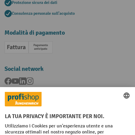
Protezione sicura dei dati
Consulenza personale sull'acquisto
Modalità di pagamento
Fattura
Pagamento anticipato
Social network
Facebook
YouTube
LinkedIn
Instagram
Condizioni Generali di Vendita
Dichiarazione di protezione dei dati
Impronta