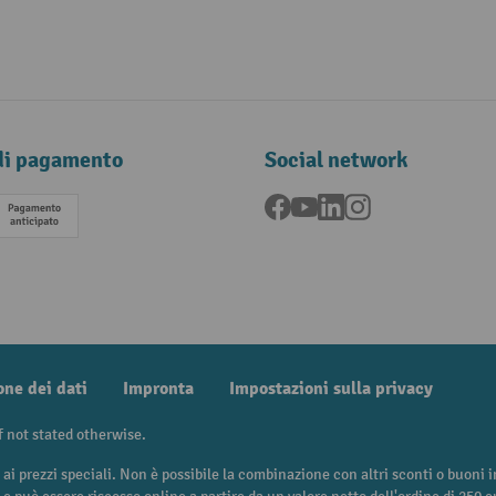
di pagamento
Social network
Facebook
YouTube
LinkedIn
Instagram
Pagamento anticipato
one dei dati
Impronta
Impostazioni sulla privacy
f not stated otherwise.
 ai prezzi speciali. Non è possibile la combinazione con altri sconti o buoni