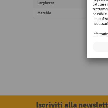
Larghezza
538 
Marchio
Gmöhl
Iscriviti alla newsle