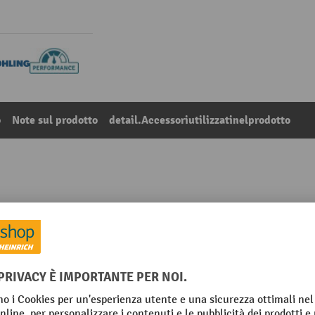
o
Note sul prodotto
detail.Accessoriutilizzatinelprodotto
to in alluminio Profi
4
Dalla categoria:
Cassette di trasporto in alluminio
mm
Materiale
Peso proprio