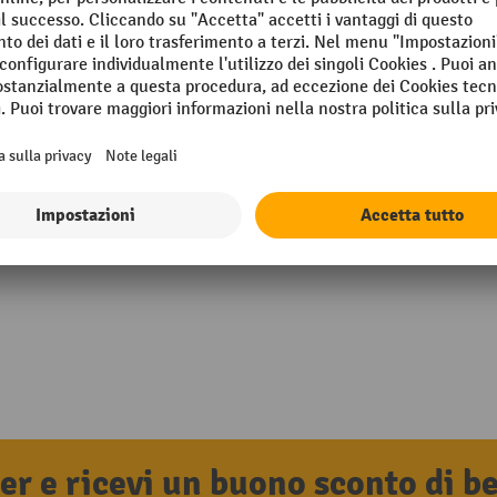
mm
Profondità
ing
Segmento
tter e ricevi un buono sconto di 