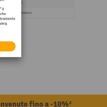
1,5 mm
Performance
benvenuto fino a -10%²