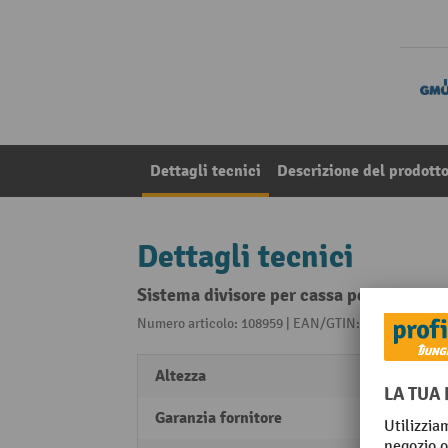
Dettagli tecnici
Descrizione del prodott
Dettagli tecnici
Sistema divisore per cassa per il traspor
Numero articolo: 108959 | EAN/GTIN: 426025792179
Altezza
250 
Garanzia fornitore
1