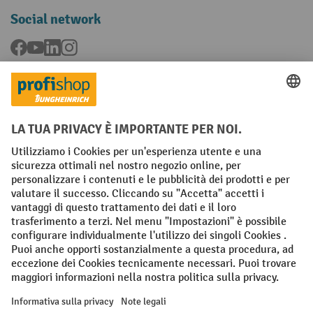
Social network
Facebook
YouTube
LinkedIn
Instagram
Condizioni Generali di Vendita
Dichiarazione di protezione dei dati
Impronta
Impostazioni sulla privacy
All prices excl. VAT plus
shipping costs
and possible delivery charges,
if not stated otherwise.
¹ Lo sconto è valido fino a esaurimento scorte. Lo sconto non si applica
ai prezzi speciali. Non è possibile la combinazione con altri sconti o
buoni in percentuale. | ² Lo sconto viene concesso una sola volta al
momento della prima registrazione alla newsletter. Il buono è valido
per 10 giorni e può essere riscosso online a partire da un valore netto