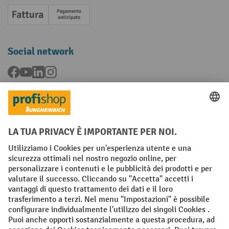
Fattura
Pagamento anticipato
Social network
Facebook
YouTube
LinkedIn
Instagram
Condizioni Generali di Vendita
Dichiarazione di protezione dei dati
Impronta
Impostazioni sulla privacy
All prices excl. VAT plus
shipping costs
and possible delivery charges,
if not stated otherwise.
¹ Lo sconto è valido fino a esaurimento scorte. Lo sconto non si applica
ai prezzi speciali. Non è possibile la combinazione con altri sconti o