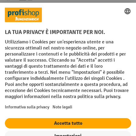
Condizioni Generali di Vendita
Dichiarazione di protezione dei dati
Impronta
Impostazioni sulla privacy
All prices excl. VAT plus
shipping costs
and possible delivery charges,
if not stated otherwise.
¹ Lo sconto è valido fino a esaurimento scorte. Lo sconto non si applica
ai prezzi speciali. Non è possibile la combinazione con altri sconti o
buoni in percentuale. | ² Lo sconto viene concesso una sola volta al
momento della prima registrazione alla newsletter. Il buono è valido
per 10 giorni e può essere riscosso online a partire da un valore netto
dell'ordine di 250 euro. L'importo dello sconto varia a seconda della
categoria di prodotto ed è fino al 10%. Sono esclusi i transpallet
elettrici, i carrelli elevatori elettrici, i carrelli elevatori frontali
elettrici e le gli utensili. Non si applica ai prezzi speciali. Non