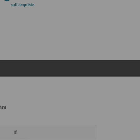
sull'acquisto
 mm
sì