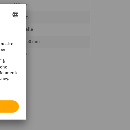
120 mm
115 mm
Similpelle
540 - 650 mm
480 mm