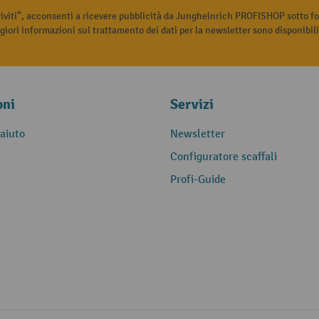
riviti”, acconsenti a ricevere pubblicità da Jungheinrich PROFISHOP sotto fo
iori informazioni sul trattamento dei dati per la newsletter sono disponibil
oni
Servizi
 aiuto
Newsletter
Configuratore scaffali
Profi-Guide