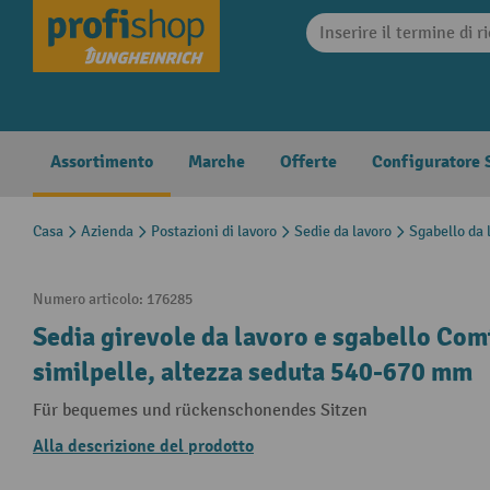
search
Skip to main navigation
Assortimento
Marche
Offerte
Configuratore S
Casa
Azienda
Postazioni di lavoro
Sedie da lavoro
Sgabello da 
Numero articolo:
176285
Sedia girevole da lavoro e sgabello Comfo
similpelle, altezza seduta 540-670 mm
Für bequemes und rückenschonendes Sitzen
Alla descrizione del prodotto