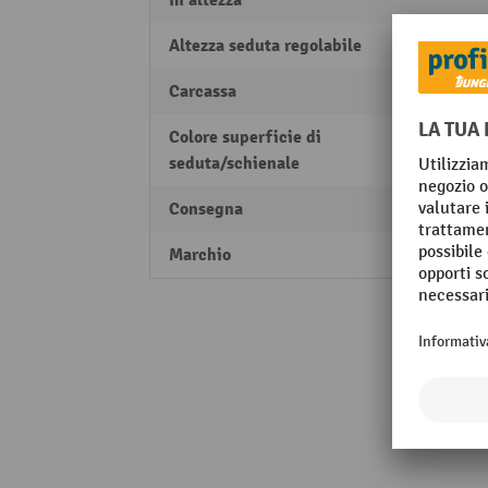
in altezza
Altezza seduta regolabile
in co
Carcassa
Rulli
Colore superficie di
nero
seduta/schienale
Consegna
scomp
Marchio
meych