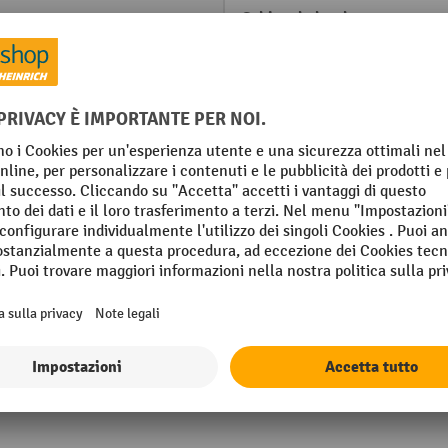
Schienale larghezza
ntinuo
Schienale profondità
Sedile/schienale materiale
Sedile altezza
Sedile larghezza
osto
air
Mostra tutti i dettagli tecnici