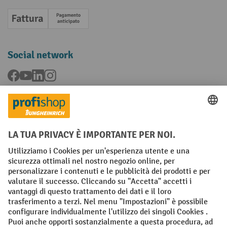
Fattura
Pagamento anticipato
Social network
Facebook
YouTube
LinkedIn
Instagram
Condizioni Generali di Vendita
Dichiarazione di protezione dei dati
Impronta
Impostazioni sulla privacy
All prices excl. VAT plus
shipping costs
and possible delivery charges,
if not stated otherwise.
¹ Lo sconto è valido fino a esaurimento scorte. Lo sconto non si applica