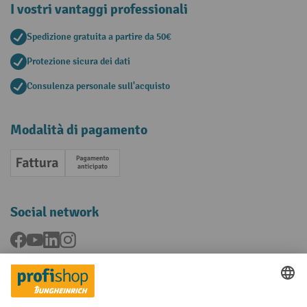
I vostri vantaggi professionali
Spedizione gratuita a partire da 50€
Protezione sicura dei dati
Consulenza personale sull'acquisto
Modalità di pagamento
Fattura
Pagamento anticipato
Social network
Facebook
YouTube
LinkedIn
Instagram