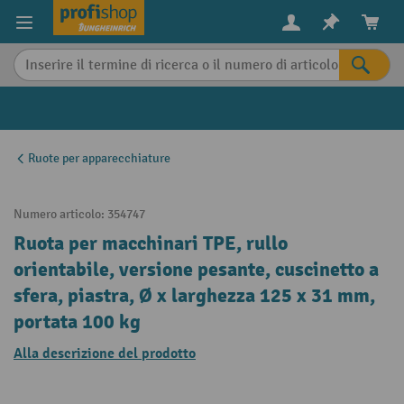
in content
Ruote per apparecchiature
Numero articolo:
354747
Ruota per macchinari TPE, rullo
orientabile, versione pesante, cuscinetto a
sfera, piastra, Ø x larghezza 125 x 31 mm,
portata 100 kg
Alla descrizione del prodotto