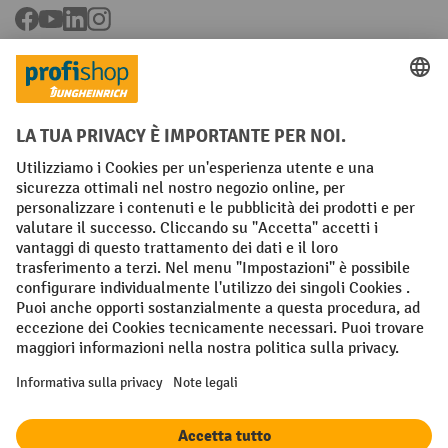
Facebook
YouTube
LinkedIn
Instagram
Condizioni Generali di Vendita
Dichiarazione di protezione dei dati
Impronta
Impostazioni sulla privacy
All prices excl. VAT plus
shipping costs
and possible delivery charges,
if not stated otherwise.
¹ Lo sconto è valido fino a esaurimento scorte. Lo sconto non si applica
ai prezzi speciali. Non è possibile la combinazione con altri sconti o
buoni in percentuale. | ² Lo sconto viene concesso una sola volta al
momento della prima registrazione alla newsletter. Il buono è valido
per 10 giorni e può essere riscosso online a partire da un valore netto
dell'ordine di 250 euro. L'importo dello sconto varia a seconda della
categoria di prodotto ed è fino al 10%. Sono esclusi i transpallet
elettrici, i carrelli elevatori elettrici, i carrelli elevatori frontali