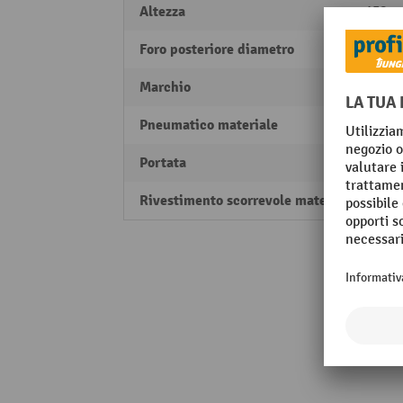
Altezza
158 
Foro posteriore diametro
12.2 
Marchio
BS R
Pneumatico materiale
Materi
Portata
100 k
Rivestimento scorrevole materiale
Gomma