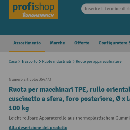
search
Skip to main navigation
Assortimento
Marche
Offerte
Configuratore S
Casa
Trasporto
Ruote industriali
Ruote per apparecchiature
Numero articolo:
354773
Ruota per macchinari TPE, rullo orienta
cuscinetto a sfera, foro posteriore, Ø x
100 kg
Leicht rollbare Apparaterolle aus thermoplastischem Gummi m
Alla descrizione del prodotto