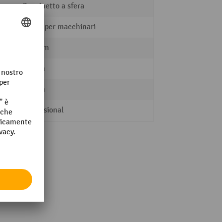
Cuscinetto a sfera
Ruote per macchinari
125 mm
31 mm
44 mm
Professional