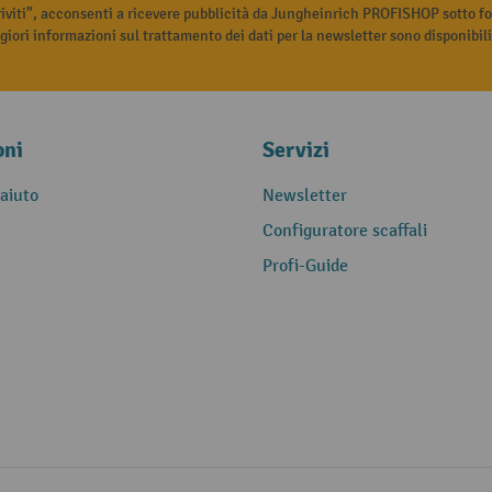
riviti”, acconsenti a ricevere pubblicità da Jungheinrich PROFISHOP sotto fo
iori informazioni sul trattamento dei dati per la newsletter sono disponibil
oni
Servizi
 aiuto
Newsletter
Configuratore scaffali
Profi-Guide