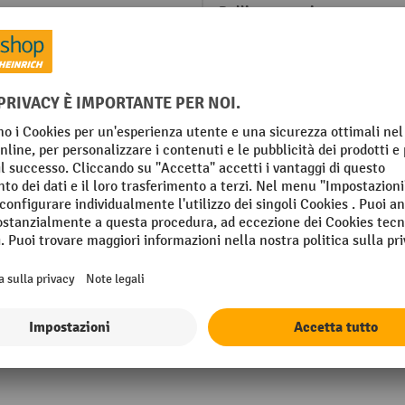
mm
Rulli stoccaggio
mm
Rulli tipo
OLLEN
Ruota diametro
ale plastico
Ruota larghezza
g
Scarico
 termoplastica
Segmento
Mostra tutti i dettagli tecnici