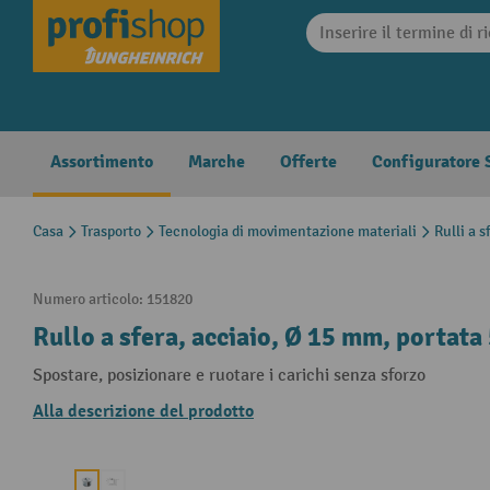
search
Skip to main navigation
Assortimento
Marche
Offerte
Configuratore S
Casa
Trasporto
Tecnologia di movimentazione materiali
Rulli a s
Numero articolo:
151820
Rullo a sfera, acciaio, Ø 15 mm, portata
Spostare, posizionare e ruotare i carichi senza sforzo
Alla descrizione del prodotto