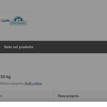
o
Note sul prodotto
 50 kg
9
Dalla categoria:
Rulli a sfera
io
Peso proprio
m
Portata