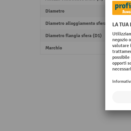
Diametro
15 m
Diametro alloggiamento sfera (D)
24 m
Diametro flangia sfera (D1)
31 m
Marchio
BS R