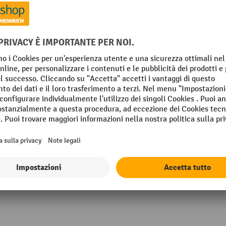
m
Segmento
m
Sfera diametro (dw)
m
Sfera materiale
OLLEN
Uscita rulli sfera (h)
Mostra tutti i dettagli tecnici