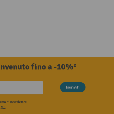
benvenuto fino a -10%²
Iscriviti
rma di newsletter.
i
qui
.