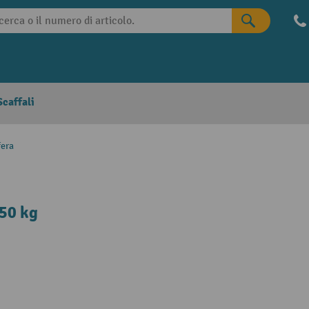
caffali
fera
 50 kg