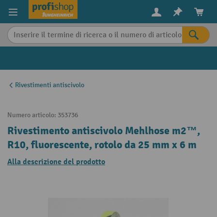
in content
Rivestimenti antiscivolo
Numero articolo:
353736
Rivestimento antiscivolo Mehlhose m2™,
R10, fluorescente, rotolo da 25 mm x 6 m
Alla descrizione del prodotto