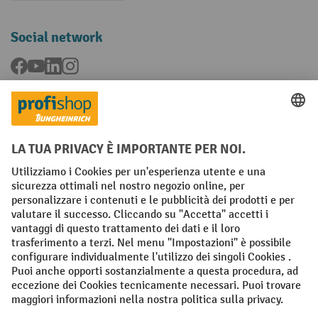
Social network
Facebook
YouTube
LinkedIn
Instagram
Condizioni Generali di Vendita
Dichiarazione di protezione dei dati
Impronta
Impostazioni sulla privacy
All prices excl. VAT plus
shipping costs
and possible delivery charges,
if not stated otherwise.
¹ Lo sconto è valido fino a esaurimento scorte. Lo sconto non si applica
ai prezzi speciali. Non è possibile la combinazione con altri sconti o
buoni in percentuale. | ² Lo sconto viene concesso una sola volta al
momento della prima registrazione alla newsletter. Il buono è valido