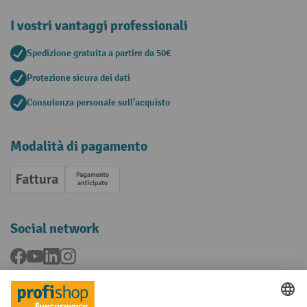
I vostri vantaggi professionali
Spedizione gratuita a partire da 50€
Protezione sicura dei dati
Consulenza personale sull'acquisto
Modalità di pagamento
Fattura
Pagamento anticipato
Social network
Facebook
YouTube
LinkedIn
Instagram