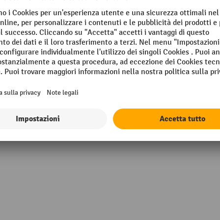
UIDESYSTEMS®
Segmento
co
Superficie
lo