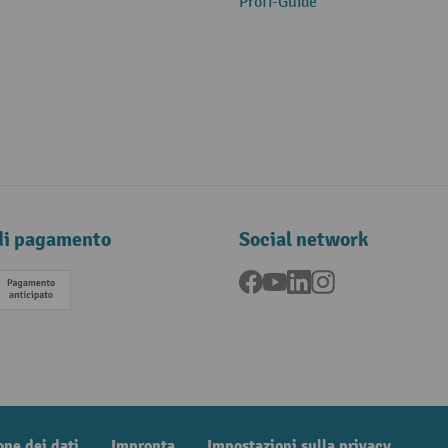
Profi-Guide
di pagamento
Social network
Facebook
YouTube
LinkedIn
Instagram
Pagamento anticipato
one dei dati
Impronta
Impostazioni sulla privacy