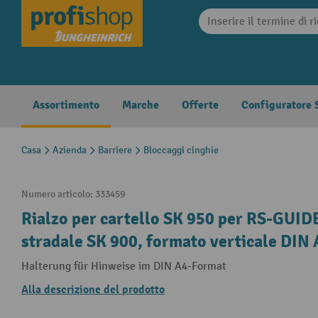
search
Skip to main navigation
Assortimento
Marche
Offerte
Configuratore S
Casa
Azienda
Barriere
Bloccaggi cinghie
Numero articolo:
333459
Rialzo per cartello SK 950 per RS-GUI
stradale SK 900, formato verticale DIN 
Halterung für Hinweise im DIN A4-Format
Alla descrizione del prodotto