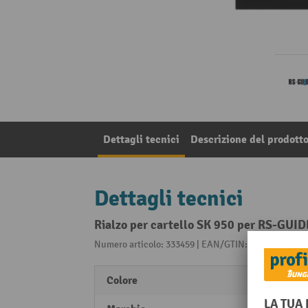
Dettagli tecnici
Descrizione del prodott
Dettagli tecnici
Rialzo per cartello SK 950 per RS-GUI
Numero articolo: 333459 | EAN/GTIN: 425102112556
Colore
nero