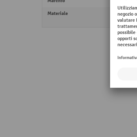
Marchio
RS-G
Materiale
Acrili
Metal