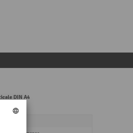
ticale DIN A4
eso
sì