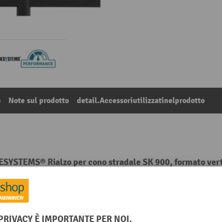
o
Note sul prodotto
detail.Accessoriutilizzatinelprodotto
DESYSTEMS® Rialzo per cono stradale SK 900, formato ver
2
Dalla categoria:
Bloccaggi cinghie
Materiale di fissaggio compr