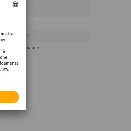
8
13 kg
300 mm
Performance