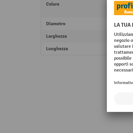
Colore
giallo
nero
Diametro
48 m
Larghezza
350 
Lunghezza
350 