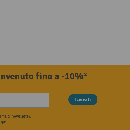
benvenuto fino a -10%²
Iscriviti
rma di newsletter.
i
qui
.