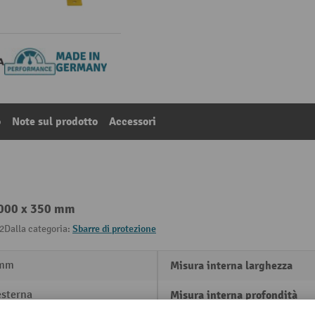
o
Note sul prodotto
Accessori
1.000 x 350 mm
2
Dalla categoria:
Sbarre di protezione
 mm
Misura interna larghezza
esterna
Misura interna profondità