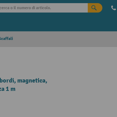
caffali
bordi, magnetica,
za 1 m