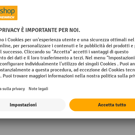
Profilo
Profilo altezza
Profilo larghezza
m
Resistente alla temperatura
Segmento
in Germany
Mostra tutti i dettagli tecnici