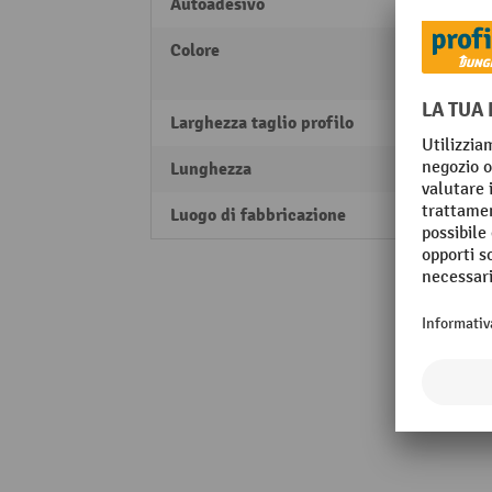
Autoadesivo
sì
Colore
giallo
nero
Larghezza taglio profilo
50 m
Lunghezza
1 m
Luogo di fabbricazione
Made 