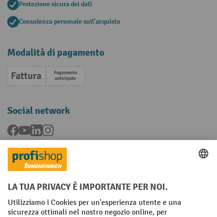
Protezione sicura dei dati
Consulenza personale sull'acquisto
Modalità di pagamento
Fattura
Pagamento anticipato
Social network
Facebook
YouTube
LinkedIn
Instagram
Condizioni Generali di Vendita
Dichiarazione di protezione dei dati
Impronta