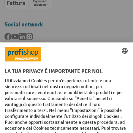
Fattura
Pagamento anticipato
Social network
Facebook
YouTube
LinkedIn
Instagram
Condizioni Generali di Vendita
Dichiarazione di protezione dei dati
Impronta
Impostazioni sulla privacy
All prices excl. VAT plus
shipping costs
and possible delivery charges,
if not stated otherwise.
¹ Lo sconto è valido fino a esaurimento scorte. Lo sconto non si applica
ai prezzi speciali. Non è possibile la combinazione con altri sconti o