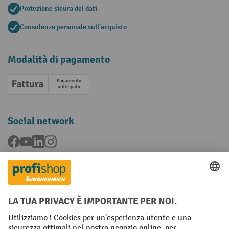
Protezione sicura dei dati
Consulenza personale sull'acquisto
Modalità di pagamento
Fattura
Pagamento anticipato
Social network
Facebook
YouTube
LinkedIn
Instagram
Condizioni Generali di Vendita
Dichiarazione di protezione dei dati
Impronta