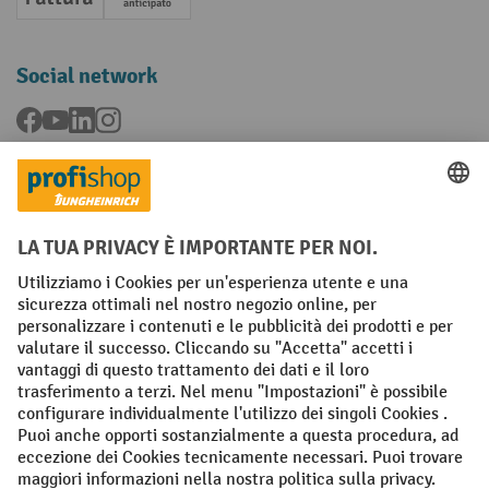
Fattura
Pagamento anticipato
Social network
Facebook
YouTube
LinkedIn
Instagram
Condizioni Generali di Vendita
Dichiarazione di protezione dei dati
Impronta
Impostazioni sulla privacy
All prices excl. VAT plus
shipping costs
and possible delivery charges,
if not stated otherwise.
¹ Lo sconto è valido fino a esaurimento scorte. Lo sconto non si applica
ai prezzi speciali. Non è possibile la combinazione con altri sconti o
buoni in percentuale. | ² Lo sconto viene concesso una sola volta al