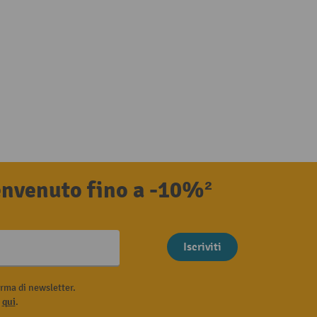
benvenuto fino a -10%²
Iscriviti
rma di newsletter.
i
qui
.