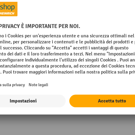
m
Resistente alle intemperie
protettivo su entrambi i lati
Rulli
mm
Segmento
mm
Soglie altezza
Staffa/maniglie
Mostra tutti i dettagli tecnici