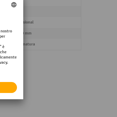
sì
senza
Professional
30 - 80 mm
Impugnatura