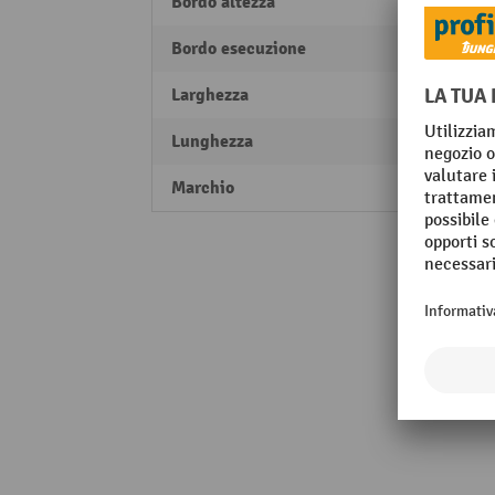
Bordo altezza
55 m
Bordo esecuzione
Bordo 
Larghezza
760 
Lunghezza
500 
Marchio
Altec