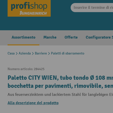
search
Skip to main navigation
Assortimento
Marche
Offerte
Configuratore S
Casa
Azienda
Barriere
Paletti di sbarramento
Numero articolo:
284425
Paletto CITY WIEN, tubo tondo Ø 108 mm
bocchetta per pavimenti, rimovibile, sen
Aus feuerverzinktem und lackiertem Stahl für langlebigen Ei
Alla descrizione del prodotto