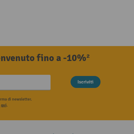
benvenuto fino a -10%²
Iscriviti
rma di newsletter.
i
qui
.