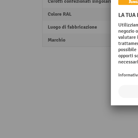
Cerotti confezionati singolarmente
108 
Colore RAL
RAL 8
Luogo di fabbricazione
Made 
Marchio
MORA