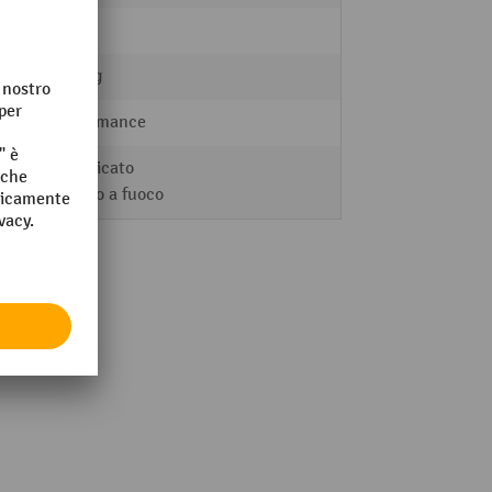
so
sì
15,6 kg
Performance
stratificato
zincato a fuoco