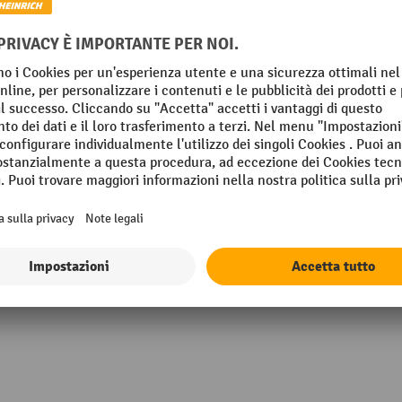
mm
Materiale di montaggio inclu
019 marrone grigiastro
Peso proprio
in Germany
Segmento
VIA
Superficie