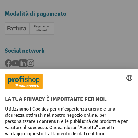
Modalità di pagamento
Fattura
Pagamento anticipato
Social network
Facebook
YouTube
LinkedIn
Instagram
Condizioni Generali di Vendita
Dichiarazione di protezione dei dati
Impronta
Impostazioni sulla privacy
All prices excl. VAT plus
shipping costs
and possible delivery charges,