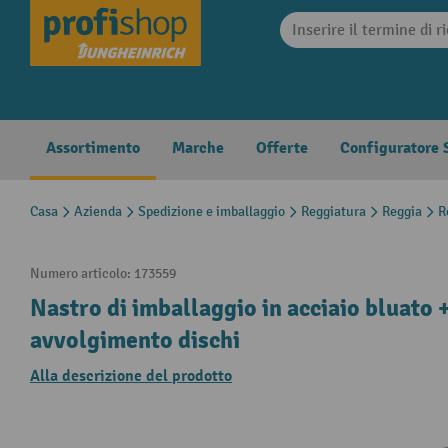
search
Skip to main navigation
Assortimento
Marche
Offerte
Configuratore S
Casa
Azienda
Spedizione e imballaggio
Reggiatura
Reggia
R
Numero articolo:
173559
Nastro di imballaggio in acciaio bluato 
avvolgimento dischi
Alla descrizione del prodotto