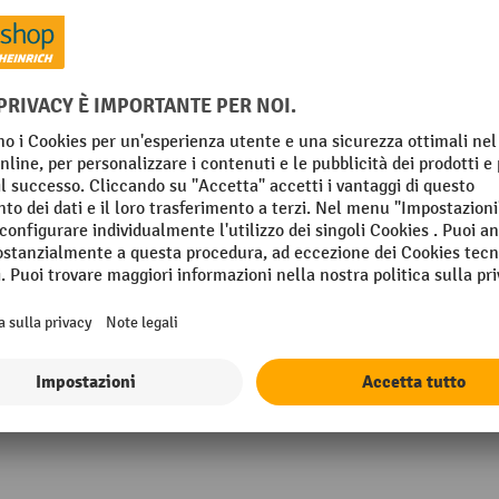
Resistenza allo strappo
mm
Segmento
mm
Spessore
Spessore del nastro (µm)
mm
Mostra tutti i dettagli tecnici