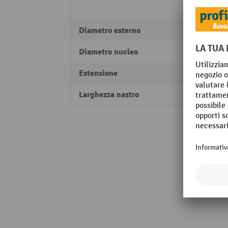
nero
Diametro esterno
600 
Diametro nucleo
300 
Estensione
6 %
Larghezza nastro
12,7 