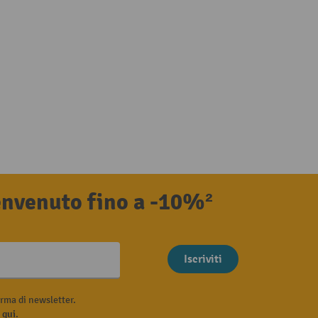
benvenuto fino a -10%²
Iscriviti
rma di newsletter.
i
qui
.