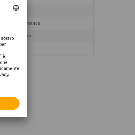
5622 N
Performance
0,50 mm
500 µm