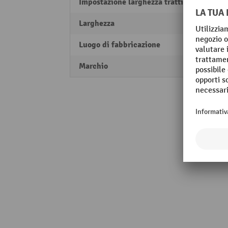
Impostazione larghezza trattini
50 - 
Larghezza
300 
Luogo di fabbricazione
Made 
Marchio
MORA