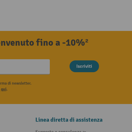
benvenuto fino a -10%²
Iscriviti
rma di newsletter.
i
qui
.
Linea diretta di assistenza