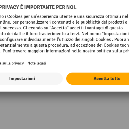
75 mm
Profondità
mm
Segmento
in Germany
Tipo di marcatura
VIA