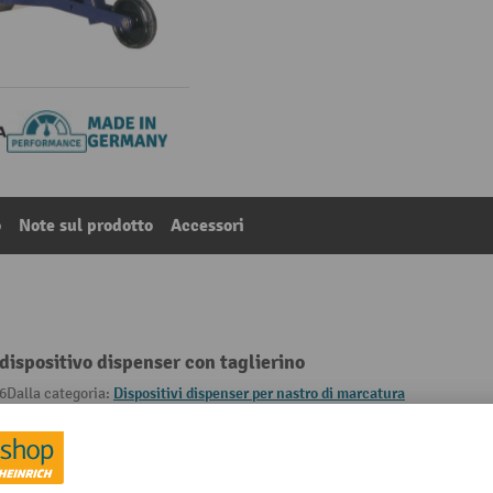
o
Note sul prodotto
Accessori
ispositivo dispenser con taglierino
6
Dalla categoria:
Dispositivi dispenser per nastro di marcatura
mm
Peso proprio