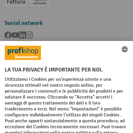
Fattura
Pagamento anticipato
Social network
Facebook
YouTube
LinkedIn
Instagram
Condizioni Generali di Vendita
Dichiarazione di protezione dei dati
Impronta
Impostazioni sulla privacy
All prices excl. VAT plus
shipping costs
and possible delivery charges,
if not stated otherwise.
¹ Lo sconto è valido fino a esaurimento scorte. Lo sconto non si applica
ai prezzi speciali. Non è possibile la combinazione con altri sconti o
buoni in percentuale. | ² Lo sconto viene concesso una sola volta al