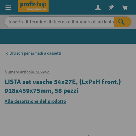
in content
Divisori per armadi a cassetti
Numero articolo:
209942
LISTA set vasche 54x27E, (LxPxH front.)
918x459x75mm, 58 pezzi
Alla descrizione del prodotto