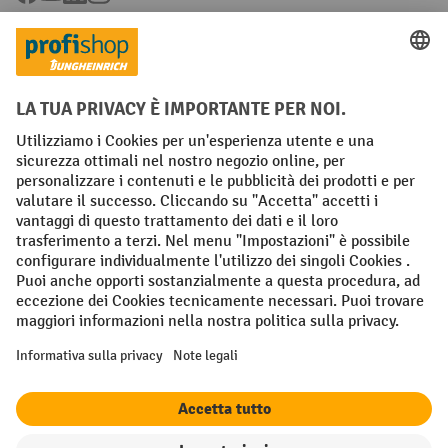
Condizioni Generali di Vendita
Dichiarazione di protezione dei dati
Impronta
Impostazioni sulla privacy
All prices excl. VAT plus
shipping costs
and possible delivery charges,
if not stated otherwise.
¹ Lo sconto è valido fino a esaurimento scorte. Lo sconto non si applica
ai prezzi speciali. Non è possibile la combinazione con altri sconti o
buoni in percentuale. | ² Lo sconto viene concesso una sola volta al
momento della prima registrazione alla newsletter. Il buono è valido
per 10 giorni e può essere riscosso online a partire da un valore netto
dell'ordine di 250 euro. L'importo dello sconto varia a seconda della
categoria di prodotto ed è fino al 10%. Sono esclusi i transpallet
elettrici, i carrelli elevatori elettrici, i carrelli elevatori frontali
elettrici e le gli utensili. Non si applica ai prezzi speciali. Non