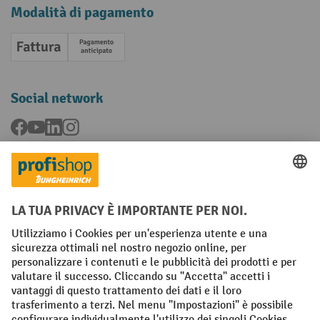
Modalità di pagamento
Fattura
Pagamento anticipato
Social network
Facebook
YouTube
LinkedIn
Instagram
Condizioni Generali di Vendita
Dichiarazione di protezione dei dati
Impronta
Impostazioni sulla privacy
All prices excl. VAT plus
shipping costs
and possible delivery charges,
if not stated otherwise.