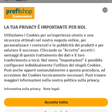
Condizioni Generali di Vendita
Dichiarazione di protezione dei dati
Impronta
Impostazioni sulla privacy
All prices excl. VAT plus
shipping costs
and possible delivery charges,
if not stated otherwise.
¹ Lo sconto è valido fino a esaurimento scorte. Lo sconto non si applica
ai prezzi speciali. Non è possibile la combinazione con altri sconti o
buoni in percentuale. | ² Lo sconto viene concesso una sola volta al
momento della prima registrazione alla newsletter. Il buono è valido
per 10 giorni e può essere riscosso online a partire da un valore netto
dell'ordine di 250 euro. L'importo dello sconto varia a seconda della
categoria di prodotto ed è fino al 10%. Sono esclusi i transpallet
elettrici, i carrelli elevatori elettrici, i carrelli elevatori frontali
elettrici e le gli utensili. Non si applica ai prezzi speciali. Non