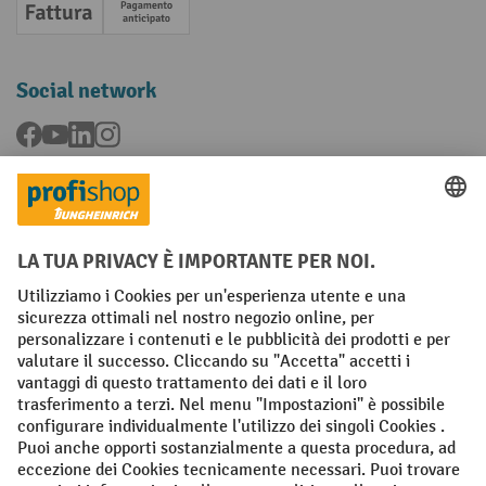
Fattura
Pagamento anticipato
Social network
Facebook
YouTube
LinkedIn
Instagram
Condizioni Generali di Vendita
Dichiarazione di protezione dei dati
Impronta
Impostazioni sulla privacy
All prices excl. VAT plus
shipping costs
and possible delivery charges,
if not stated otherwise.
¹ Lo sconto è valido fino a esaurimento scorte. Lo sconto non si applica
ai prezzi speciali. Non è possibile la combinazione con altri sconti o