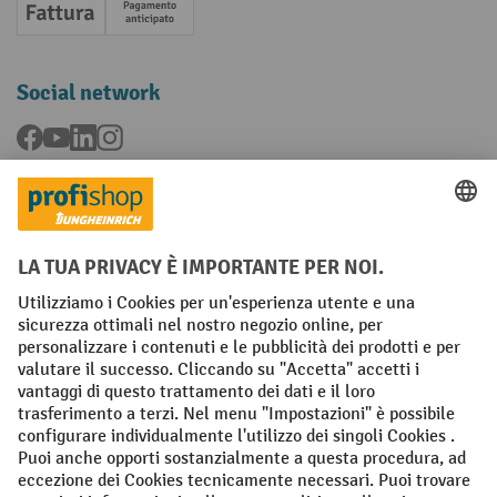
Fattura
Pagamento anticipato
Social network
Facebook
YouTube
LinkedIn
Instagram
Condizioni Generali di Vendita
Dichiarazione di protezione dei dati
Impronta
Impostazioni sulla privacy
All prices excl. VAT plus
shipping costs
and possible delivery charges,
if not stated otherwise.
¹ Lo sconto è valido fino a esaurimento scorte. Lo sconto non si applica
ai prezzi speciali. Non è possibile la combinazione con altri sconti o