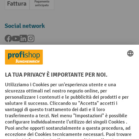
Fattura
Pagamento anticipato
Social network
Facebook
YouTube
LinkedIn
Instagram
Condizioni Generali di Vendita
Dichiarazione di protezione dei dati
Impronta
Impostazioni sulla privacy
All prices excl. VAT plus
shipping costs
and possible delivery charges,
if not stated otherwise.
¹ Lo sconto è valido fino a esaurimento scorte. Lo sconto non si applica
ai prezzi speciali. Non è possibile la combinazione con altri sconti o