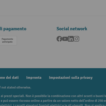
di pagamento
Social network
Facebook
YouTube
LinkedIn
Instagram
Pagamento anticipato
one dei dati
Impronta
Impostazioni sulla privacy
f not stated otherwise.
 ai prezzi speciali. Non è possibile la combinazione con altri sconti o buoni
i e può essere riscosso online a partire da un valore netto dell'ordine di 250 
 elettrici, i carrelli elevatori frontali elettrici e le gli utensili. Non si appli