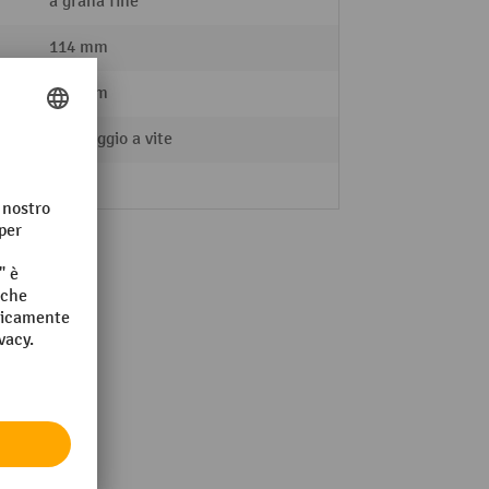
a grana fine
114 mm
635 mm
Montaggio a vite
R13