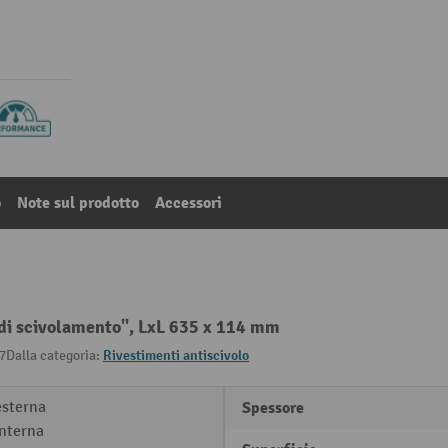
o
Note sul prodotto
Accessori
o di scivolamento", LxL 635 x 114 mm
7
Dalla categoria:
Rivestimenti antiscivolo
esterna
Spessore
interna