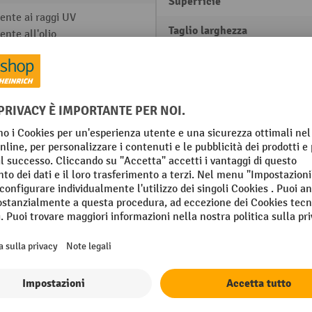
Superficie
ente ai raggi UV
Taglio larghezza
ente all'olio
tenza chimica
Taglio lunghezza
rsale
Tipo di fissaggio
ose
Valore antiscivolo
inio
ato in ossido di alluminio su
ale di supporto in PVC
80 °C
Mostra tutti i dettagli tecnici