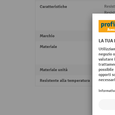
Caratteristiche
Resist
Resist
Resis
Unive
Marchio
Mehlh
Materiale
Allum
Granul
materi
Materiale unità
Taglio
Resistente alla temperatura
-40 - 