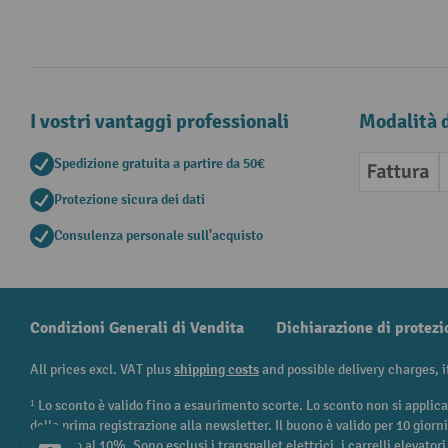
I vostri vantaggi professionali
Modalità 
Spedizione gratuita a partire da 50€
Fattura
Protezione sicura dei dati
Consulenza personale sull'acquisto
Condizioni Generali di Vendita
Dichiarazione di protezi
All prices excl. VAT plus
shipping costs
and possible delivery charges, i
¹ Lo sconto è valido fino a esaurimento scorte. Lo sconto non si applica
della prima registrazione alla newsletter. Il buono è valido per 10 giorn
ed è fino al 10%. Sono esclusi i transpallet elettrici, i carrelli elevatori