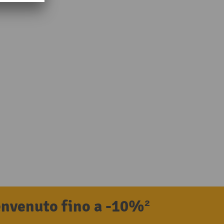
benvenuto fino a -10%²