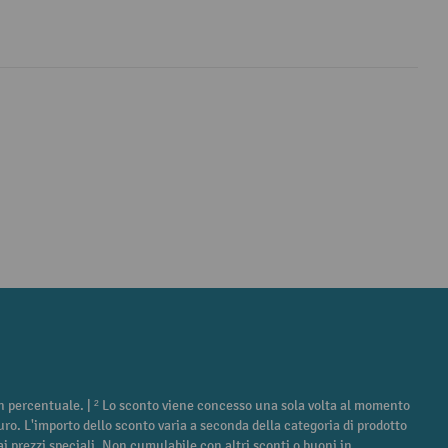
 in percentuale. | ² Lo sconto viene concesso una sola volta al momento
euro. L'importo dello sconto varia a seconda della categoria di prodotto
ca ai prezzi speciali. Non cumulabile con altri sconti o buoni in