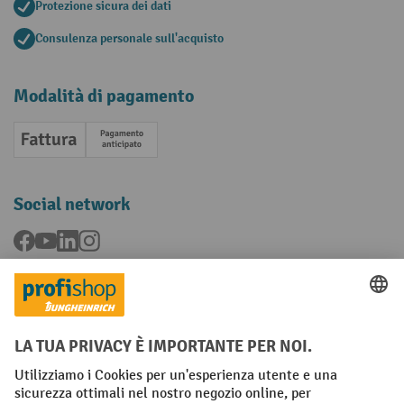
Protezione sicura dei dati
Consulenza personale sull'acquisto
Modalità di pagamento
Fattura
Pagamento anticipato
Social network
Facebook
YouTube
LinkedIn
Instagram
Condizioni Generali di Vendita
Dichiarazione di protezione dei dati
Impronta