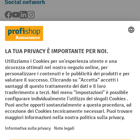
Social network
Facebook
YouTube
LinkedIn
Instagram
Condizioni Generali di Vendita
Dichiarazione di protezione dei dati
Impronta
Impostazioni sulla privacy
All prices excl. VAT plus
shipping costs
and possible delivery charges,
if not stated otherwise.
¹ Lo sconto è valido fino a esaurimento scorte. Lo sconto non si applica
ai prezzi speciali. Non è possibile la combinazione con altri sconti o
buoni in percentuale. | ² Lo sconto viene concesso una sola volta al
momento della prima registrazione alla newsletter. Il buono è valido
per 10 giorni e può essere riscosso online a partire da un valore netto
dell'ordine di 250 euro. L'importo dello sconto varia a seconda della