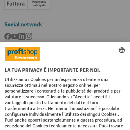
Fattura
Pagamento anticipato
Social network
Facebook
YouTube
LinkedIn
Instagram
Condizioni Generali di Vendita
Dichiarazione di protezione dei dati
Impronta
Impostazioni sulla privacy
All prices excl. VAT plus
shipping costs
and possible delivery charges,
if not stated otherwise.
¹ Lo sconto è valido fino a esaurimento scorte. Lo sconto non si applica
ai prezzi speciali. Non è possibile la combinazione con altri sconti o