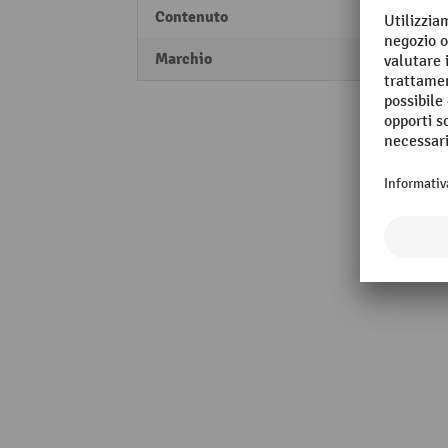
Contenuto
500 m
Marchio
IBS