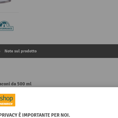
o
Note sul prodotto
laconi da 500 ml
3
Dalla categoria:
Detergente
Segmento
Unità di vendita