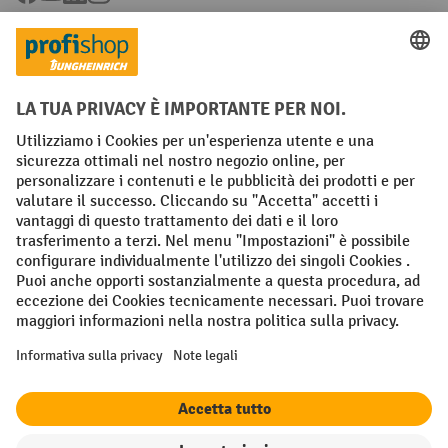
Condizioni Generali di Vendita
Dichiarazione di protezione dei dati
Impronta
Impostazioni sulla privacy
All prices excl. VAT plus
shipping costs
and possible delivery charges,
if not stated otherwise.
¹ Lo sconto è valido fino a esaurimento scorte. Lo sconto non si applica
ai prezzi speciali. Non è possibile la combinazione con altri sconti o
buoni in percentuale. | ² Lo sconto viene concesso una sola volta al
momento della prima registrazione alla newsletter. Il buono è valido
per 10 giorni e può essere riscosso online a partire da un valore netto
dell'ordine di 250 euro. L'importo dello sconto varia a seconda della
categoria di prodotto ed è fino al 10%. Sono esclusi i transpallet
elettrici, i carrelli elevatori elettrici, i carrelli elevatori frontali
elettrici e le gli utensili. Non si applica ai prezzi speciali. Non