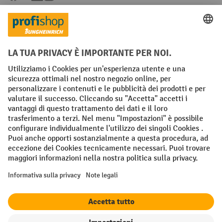
Condizioni Generali di Vendita
Dichiarazione di protezione dei dati
Impronta
Impostazioni sulla privacy
All prices excl. VAT plus
shipping costs
and possible delivery charges,
if not stated otherwise.
¹ Lo sconto è valido fino a esaurimento scorte. Lo sconto non si applica
ai prezzi speciali. Non è possibile la combinazione con altri sconti o
buoni in percentuale. | ² Lo sconto viene concesso una sola volta al
momento della prima registrazione alla newsletter. Il buono è valido
per 10 giorni e può essere riscosso online a partire da un valore netto
dell'ordine di 250 euro. L'importo dello sconto varia a seconda della
categoria di prodotto ed è fino al 10%. Sono esclusi i transpallet
elettrici, i carrelli elevatori elettrici, i carrelli elevatori frontali
elettrici e le gli utensili. Non si applica ai prezzi speciali. Non